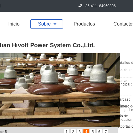
86-411 -84950806
Inicio
Sobre
Productos
Contacto
lian Hivolt Power System Co.,Ltd.
Detalles 
Tipo de n
:
Mercado
principal :
Marcas :
Número d
trabajador
Año de
fundación 
Exportació
ler 5
1
2
3
4
5
6
7