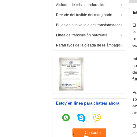
Aislador de cristal endurecido
In
Recorte del fusible del marginado
El
Bujes de alto voltaje del transformador
la
Línea de transmisión hardware
re
ex
Pararrayos de la oleada de relámpago
mi
co
de
fu
Po
sp
Estoy en línea para chatear ahora
az
ai
El
cl