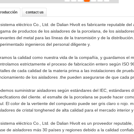
troducción
contact us
 sistema eléctrico Co., Ltd. de Dalian Hivolt es fabricante reputable de
 gama de productos de los aisladores de la porcelana, de los aislador
levantes del metal para las líneas de la transmisión y de la distribu
perimentado ingenieros del personal diligente y.
ramos la calidad como nuestra vida de la compañía, y guardamos el me
ntrolamos estrictamente el proceso de fabricación entero según ISO 900
talles de cada calidad de la materia prima a las instalaciones de prue
ncionamiento de los aisladores .the pueden asegurarse de que cada pr
demos suministrar aisladores según estándares del IEC, estándares d
ecfications del cliente. el esmalte de la porcelana se puede hacer como
ul. El color de la vertiente del compuesto puede ser gris claro o rojo. 
sladores de cristal tonghened de alta calidad para el mercado interior 
 sistema eléctrico Co., Ltd. de Dalian Hivolt es un proveedor reputabl
ase de aisladores más 30 países y regiones debido a la calidad confiab