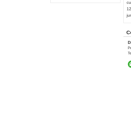
cu
12
ju
C
D
P
T