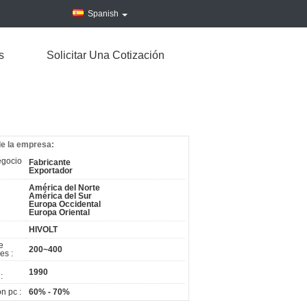
Spanish
s
Solicitar Una Cotización
de la empresa:
egocio
Fabricante
Exportador
América del Norte
América del Sur
Europa Occidental
Europa Oriental
HIVOLT
e
200~400
es :
1990
:
n pc :
60% - 70%