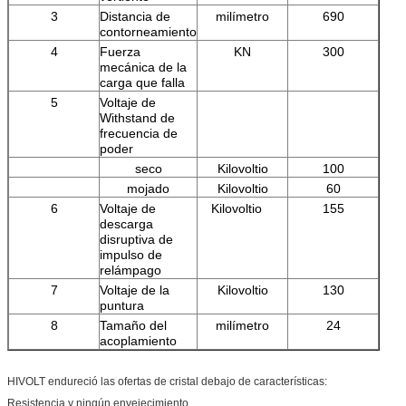
3
Distancia de
milímetro
690
contorneamiento
4
Fuerza
KN
300
mecánica de la
carga que falla
5
Voltaje de
Withstand de
frecuencia de
poder
seco
Kilovoltio
100
mojado
Kilovoltio
60
6
Voltaje de
Kilovoltio
155
descarga
disruptiva de
impulso de
relámpago
7
Voltaje de la
Kilovoltio
130
puntura
8
Tamaño del
milímetro
24
acoplamiento
HIVOLT endureció las ofertas de cristal debajo de características:
Resistencia y ningún envejecimiento