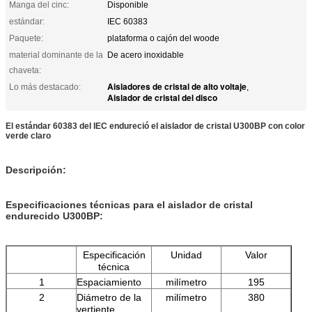
Manga del cinc:
Disponible
estándar:
IEC 60383
Paquete:
plataforma o cajón del woode
material dominante de la
De acero inoxidable
chaveta:
Aisladores de cristal de alto voltaje
Lo más destacado:
,
Aislador de cristal del disco
El estándar 60383 del IEC endureció el aislador de cristal U300BP con color
verde claro
Descripción:
Especificaciones técnicas para el
aislador de cristal
endurecido U300BP
:
Especificación
Unidad
Valor
técnica
1
Espaciamiento
milímetro
195
2
Diámetro de la
milímetro
380
vertiente