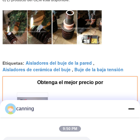
Aisladores del buje de la pared
Etiquetas:
,
Aisladores de cerámica del buje
Buje de la baja tensión
,
Obtenga el mejor precio por
Aislador del buje del
canning
transformador de la prenda
impermeable de 52KV 5000A con
la capa de cobre
9:50 PM
Continuar