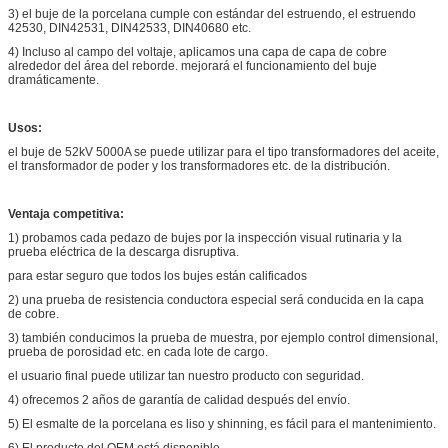
3)
el buje de la porcelana cumple con estándar del estruendo, el estruendo
42530, DIN42531, DIN42533, DIN40680 etc.
4) Incluso al campo del voltaje, aplicamos una capa de capa de cobre
alrededor del área del reborde. mejorará el funcionamiento del buje
dramáticamente.
Usos:
el buje de 52kV 5000A se puede utilizar para el tipo transformadores del aceite,
el transformador de poder y los transformadores etc. de la distribución.
Ventaja competitiva:
1)
probamos cada pedazo de bujes por la inspección visual rutinaria y la
prueba eléctrica de la descarga disruptiva.
para estar seguro que todos los bujes están calificados
2)
una prueba de resistencia conductora especial será conducida en la capa
de cobre.
3)
también conducimos la prueba de muestra, por ejemplo control dimensional,
prueba de porosidad etc. en cada lote de cargo.
el usuario final puede utilizar tan nuestro producto con seguridad.
4)
ofrecemos 2 años de garantía de calidad después del envío.
5)
El esmalte de la porcelana es liso y shinning, es fácil para el mantenimiento.
6)
El producto del OEM está disponible.